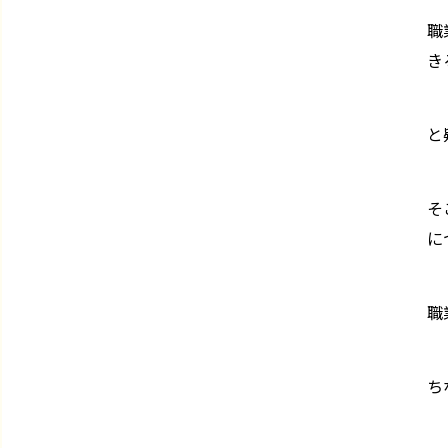
職
き
と
そ
に
職
ち