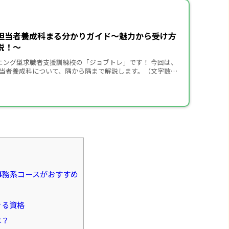
担当者養成科まる分かりガイド〜魅力から受け方
説！〜
ニング型求職者支援訓練校の「ジョブトレ」です！ 今回は、
当者養成科について、隅から隅まで解説します。（文字数約
に詳しく書きました！） 「事務コースと広報コースで迷っ […]
事務系コースがおすすめ
きる資格
は？