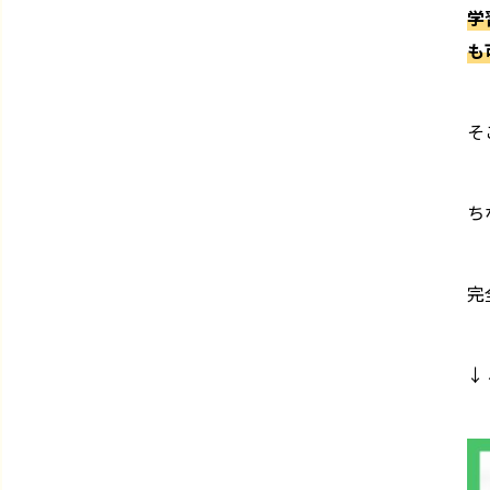
学
も
そ
ち
完
↓