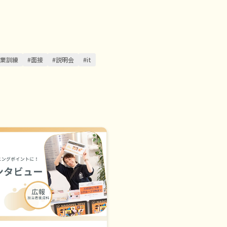
職業訓練
#面接
#説明会
#it