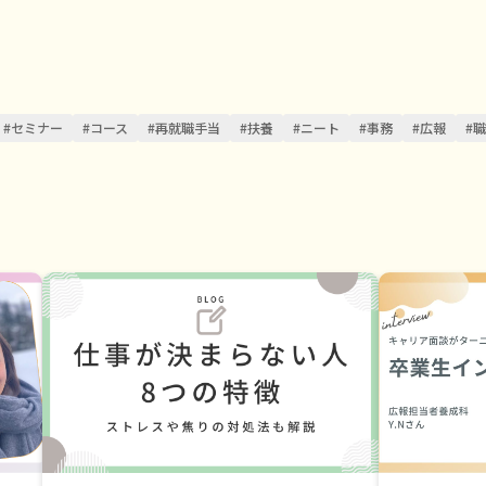
#セミナー
#コース
#再就職手当
#扶養
#ニート
#事務
#広報
#