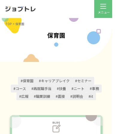
TOP
>
保育園
保育園
#保育園
#キャリアブレイク
#セミナー
#コース
#再就職手当
#扶養
#ニート
#事務
#広報
#職業訓練
#面接
#説明会
#it