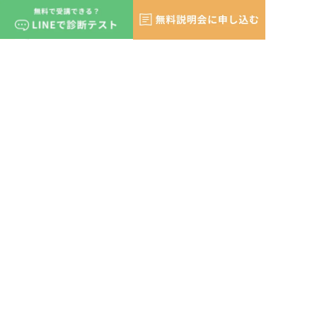
お知らせ
2025.12.18
【1/22(木)開催!】DX化スキルの第
一歩！GAS×スプレッドシートの基
本
MORE
LINEの登録で相談
ジョブトレについて
ジョブトレの特徴