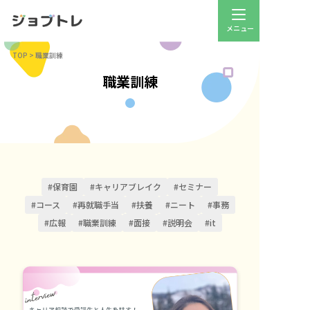
TOP
>
職業訓練
職業訓練
#保育園
#キャリアブレイク
#セミナー
#コース
#再就職手当
#扶養
#ニート
#事務
#広報
#職業訓練
#面接
#説明会
#it