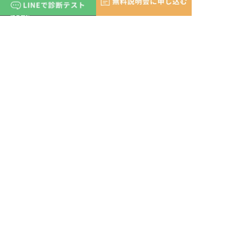
職業訓練校の仕組み
運営会社
コース紹介
受講案内
開催スケジュール
ブログ
よくある質問
記事の監修者・ライター
天野こな美
平原正浩
いそべなおこ
せらさとこ
いしい ゆうすけ
プライバシーポリシー
Copyright ©2022-2025 WorkCareer