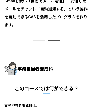
Gmailを使い「自動でメール送信」「受信した
コーディン
をつ
メールをチャットに自動通知する」という操作
HTML/C
ん
を自動できるGASを活用したプログラムを作り
くる課題を
ます。
でいきます
事務担当者養成科
このコースでは何ができる？
事務担当者養成科は、