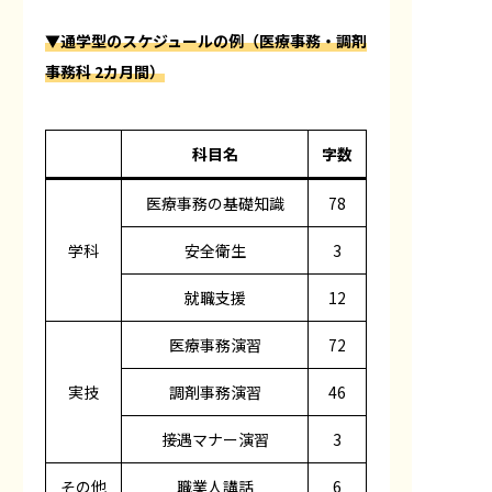
▼通学型のスケジュールの例（医療事務・調剤
事務科 2カ月間）
科目名
字数
医療事務の基礎知識
78
学科
安全衛生
3
就職支援
12
医療事務演習
72
実技
調剤事務演習
46
接遇マナー演習
3
その他
職業人講話
6