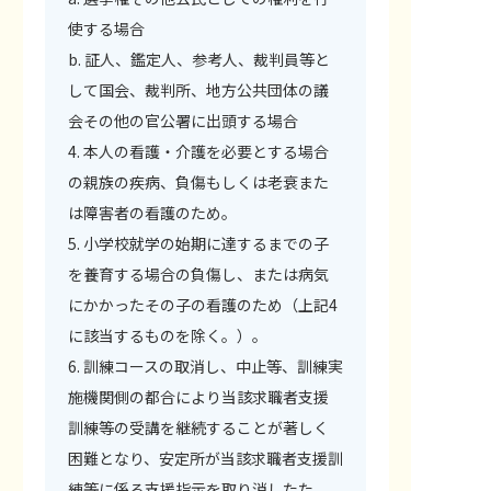
使する場合
b. 証人、鑑定人、参考人、裁判員等と
して国会、裁判所、地方公共団体の議
会その他の官公署に出頭する場合
4. 本人の看護・介護を必要とする場合
の親族の疾病、負傷もしくは老衰また
は障害者の看護のため。
5. 小学校就学の始期に達するまでの子
を養育する場合の負傷し、または病気
にかかったその子の看護のため（上記4
に該当するものを除く。）。
6. 訓練コースの取消し、中止等、訓練実
施機関側の都合により当該求職者支援
訓練等の受講を継続することが著しく
困難となり、安定所が当該求職者支援訓
練等に係る支援指示を取り消したた